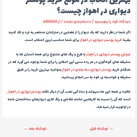
بهترین اتخاب در موقع خرید پوستر
دیواری در اهواز چیست؟
دیدگاه‌ خود را بنویسید
/
دسته‌بندی نشده
/ از
admin5
اگر شما در نظر دارید که یک دیوار را از فضایی در منزلتان منحصر به فرد و تک کنید
یقینا
خرید پوستر دیواری در اهواز
برای شما مناسب ترین انتخاب است.
فروش پوستر دیواری در اهواز
با طرح و رنگ های متنوع برای همه انسان ها با
سلیقه های گوناگون در هر رده سنی این امکان را برای شما بوجود می آورد که در
هنگام خرید
پوستر دیواری سه بعدی در اهواز
بتوانید بهترین خرید را بر طبق
سلیقه و خواسته ی خود به سر انجام برسانید.
علاوه بر همه این ها سهولت و سادگی نصب آن از دیگر نکات
پوستردیواری در اهواز
است که آن را نسبت به کارهایی مانند نقاشی و رنگ کاری دیوارهای ساختمان شما
در اولویت قرار میدهد.
راهبری
→
نوشته قبل
نوشته بعد
←